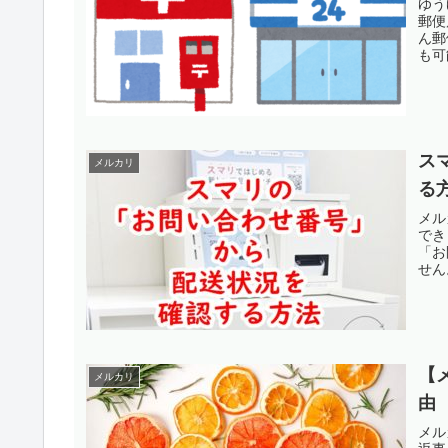
ゆう
郵便
ん郵
も可
ス
メルカリ
る
メル
でき
「お
せん
【
メルカリ
由
メル