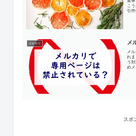
返事
こう
引件
メ
メルカリ
メル
れま
う対
めメ
スポ