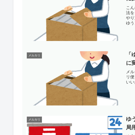
こん
法を
やり
ゆう
「
メルカリ
に
メル
リ便
いい
ゆ
メルカリ
局