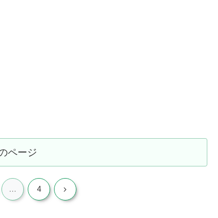
のページ
次
…
4
へ