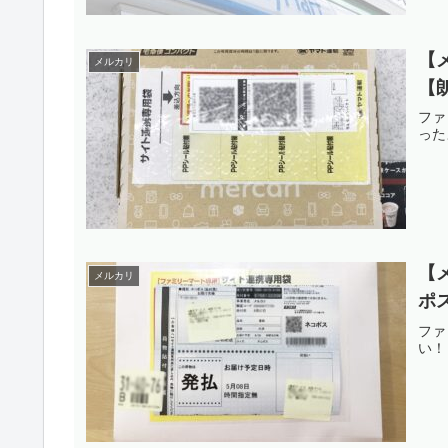
【
メルカリ
【
ファ
った
【
メルカリ
ポ
ファ
い！