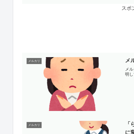
スポ
メ
メルカリ
メル
明し
「
メルカリ
に