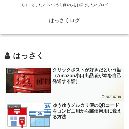
ちょっとしたノウハウやら何やらをお届けしたいブログ
はっさくログ
はっさく
クリックポストが好きだという話
せどり
（Amazon小口出品者が本を自己
発送する話）
2020.07.19
ゆうゆうメルカリ便のQRコード
メルカリ
をコンビニ用から郵便局用に変え
る方法