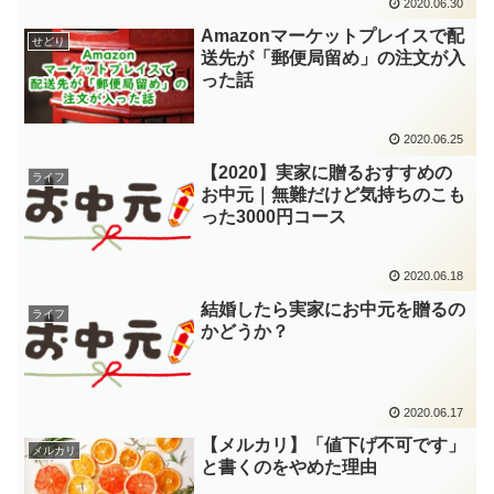
2020.06.30
Amazonマーケットプレイスで配
せどり
送先が「郵便局留め」の注文が入
った話
2020.06.25
【2020】実家に贈るおすすめの
ライフ
お中元｜無難だけど気持ちのこも
った3000円コース
2020.06.18
結婚したら実家にお中元を贈るの
ライフ
かどうか？
2020.06.17
【メルカリ】「値下げ不可です」
メルカリ
と書くのをやめた理由