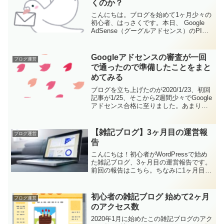
くのか？
こんにちは。ブログを始めて1ヶ月少々の
初心者、はっさくです。本日、 Google
AdSense（グーグルアドセンス）のPIN
が無事に到着しました。関連記事：
Googleアドセンスの審査が一回で通った
ので準備したことをまとめてみるGoogl...
Googleアドセンスの審査が一回
ブログ運営
で通ったので準備したことをまと
めてみる
ブログを立ち上げたのが2020/1/23、初回
記事が1/25、そこから2週間少々でGoogle
アドセンス合格に至りました。あまり自
信はなかったのですが、少々意識したこ
ともありましたので、ここまでの日々を
振り返ってみようと思います。ブログを
【雑記ブログ】3ヶ月目の運営報
ブログ運営
開...
告
こんにちは！初心者がWordPressで始め
た雑記ブログ、3ヶ月目の運営報告です。
前回の報告はこちら。ちなみに1ヶ月目の
分はありません。初心者の雑記ブログ 始
めて2ヶ月のアクセス数では早速いってみ
ましょう。ブログ3ヶ月目の実績実績デー
初心者の雑記ブログ 始めて2ヶ月
ブログ運営
タはこ...
のアクセス数
2020年1月に始めたこの雑記ブログのアク