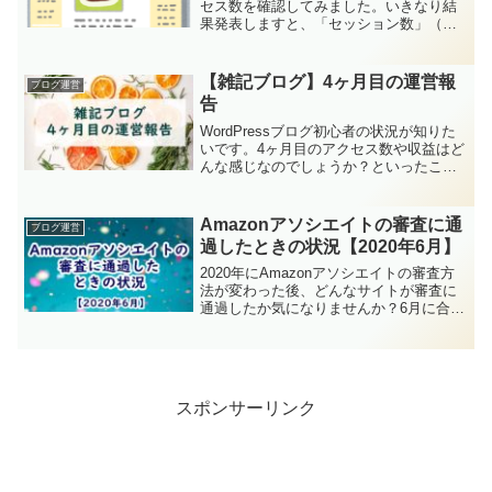
セス数を確認してみました。いきなり結
果発表しますと、「セッション数」（訪
問数）は2020年2月：1282020年3月：258
でした！少ない！少ないけど増えてはい
ます！！（前向き発言）でも身内のアク
【雑記ブログ】4ヶ月目の運営報
ブログ運営
セ...
告
WordPressブログ初心者の状況が知りた
いです。4ヶ月目のアクセス数や収益はど
んな感じなのでしょうか？といったこと
が気になる方へ、ブログ運営報告をしま
す！今回取り組んだ「キーワード選定」
や、ライティングを学ぶおすすめの書籍
Amazonアソシエイトの審査に通
ブログ運営
についてもあわ...
過したときの状況【2020年6月】
2020年にAmazonアソシエイトの審査方
法が変わった後、どんなサイトが審査に
通過したか気になりませんか？6月に合格
したときのブログの記事数や広告表示の
有無、プライム会員になったかどうかな
ど、シンプルなQ&A方式で紹介していま
す。
スポンサーリンク